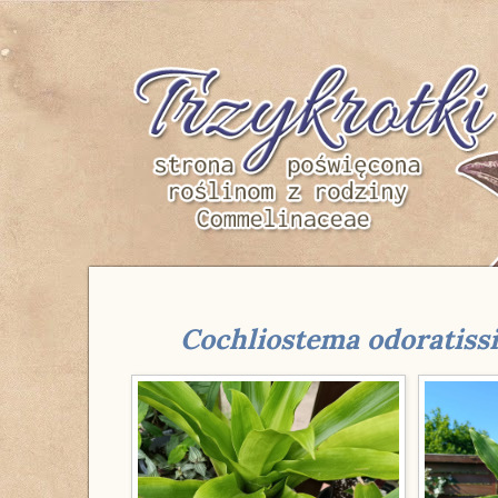
Trzykrotki
Cochliostema odoratis