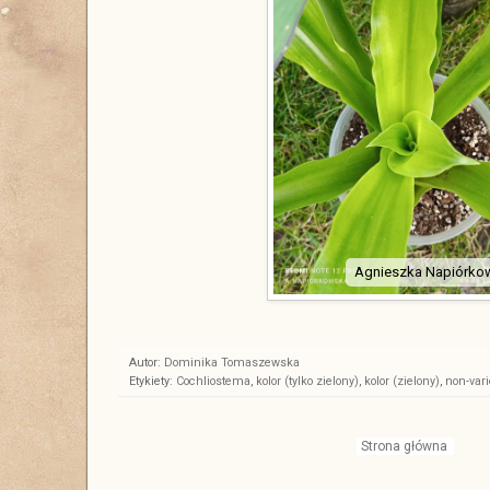
Agnieszka Napiórko
Autor:
Dominika Tomaszewska
Etykiety:
Cochliostema
,
kolor (tylko zielony)
,
kolor (zielony)
,
non-var
Strona główna