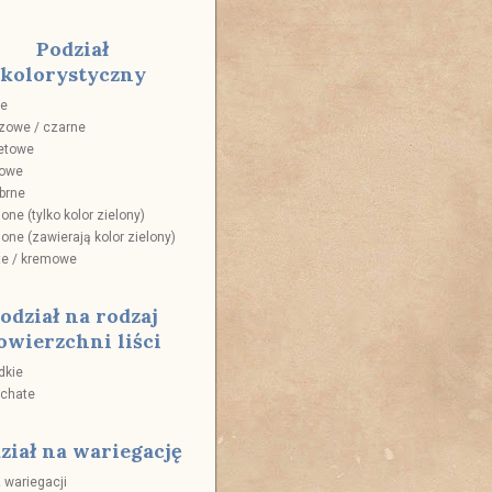
Podział
kolorystyczny
łe
zowe / czarne
letowe
żowe
brne
lone (tylko kolor zielony)
lone (zawierają kolor zielony)
te / kremowe
odział na rodzaj
owierzchni liści
dkie
ochate
ział na wariegację
 wariegacji