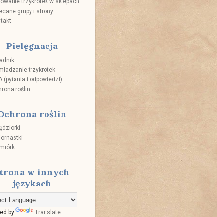
owanie trzykrotek w sklepach
ecane grupy i strony
takt
Pielęgnacja
adnik
ładzanie trzykrotek
 (pytania i odpowiedzi)
rona roślin
Ochrona roślin
ędziorki
ornastki
miórki
trona w innych
językach
ed by
Translate