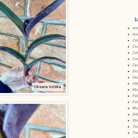
k
Ami
An
Cal
Coc
Col
Co
Cya
Dic
Ge
Gib
Oksana Volska
Mu
Pal
Pol
Rho
Sid
Str
Tin
Tra