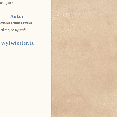
ariegacją
Autor
minika Tomaszewska
tl mój pełny profil
Wyświetlenia