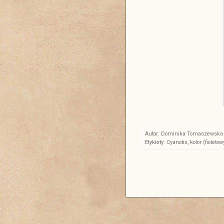
Autor:
Dominika Tomaszewska
Etykiety:
Cyanotis
,
kolor (fioletow