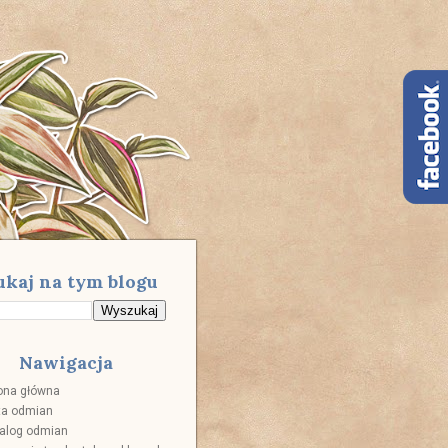
ukaj na tym blogu
Nawigacja
ona główna
ta odmian
alog odmian