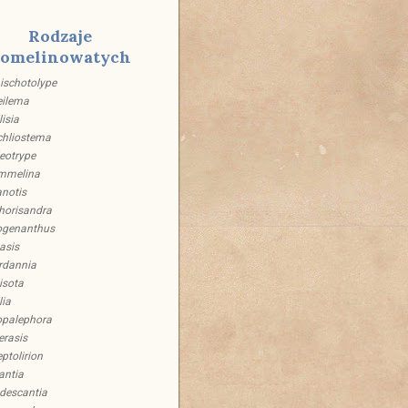
Rodzaje
omelinowatych
schotolype
eilema
lisia
hliostema
eotrype
mmelina
notis
horisandra
ogenanthus
asis
rdannia
isota
lia
palephora
erasis
eptolirion
antia
descantia