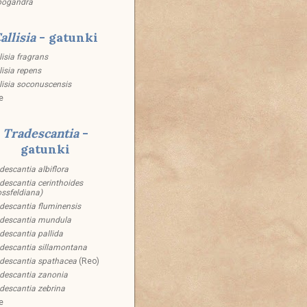
pogandra
allisia
- gatunki
lisia fragrans
lisia repens
lisia soconuscensis
e
Tradescantia
-
gatunki
descantia albiflora
descantia cerinthoides
ossfeldiana)
descantia fluminensis
descantia mundula
descantia pallida
descantia sillamontana
descantia spathacea
(Reo)
descantia zanonia
descantia zebrina
e