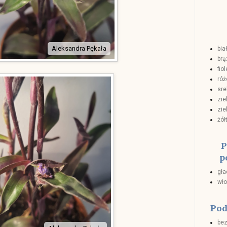
Aleksandra Pękała
bia
brą
fio
ró
sre
zie
zie
żół
P
p
gła
wł
Pod
bez