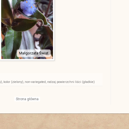
Małgorzata Świst
y)
,
kolor (zielony)
,
non-variegated
,
rodzaj powierzchni liści (gładkie)
Strona główna