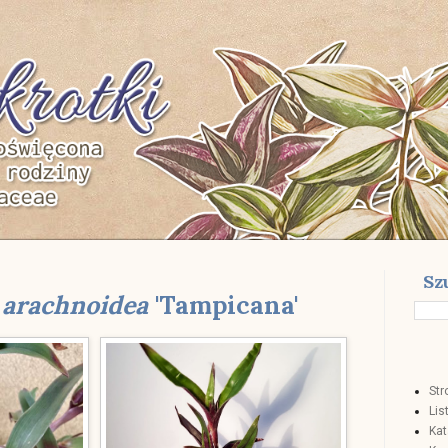
rotki
Sz
 arachnoidea
'Tampicana'
Str
Lis
Kat