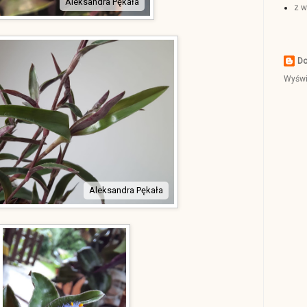
Aleksandra Pękała
z w
Do
Wyświe
Aleksandra Pękała