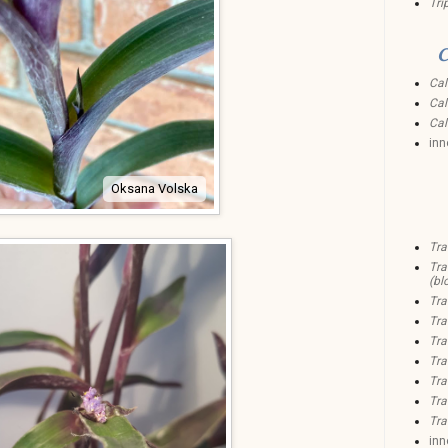
Tri
C
Cal
Cal
Cal
inn
Oksana Volska
Tra
Tra
(bl
Tra
Tra
Tra
Tra
Tra
Tra
Tra
inn