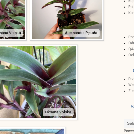
Kup
Pol
Kon
sana Volska
Aleksandra Pękała
Por
Odm
Q&A
Och
Prz
Wci
Zie
S
Oksana Volska
Power