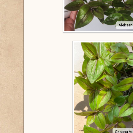
Aleksan
Oksana Vo