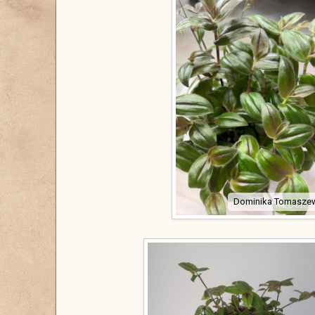
Dominika Tomasze