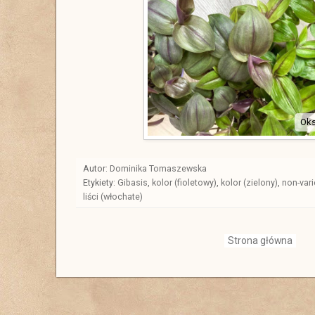
Oks
Autor:
Dominika Tomaszewska
Etykiety:
Gibasis
,
kolor (fioletowy)
,
kolor (zielony)
,
non-var
liści (włochate)
Strona główna