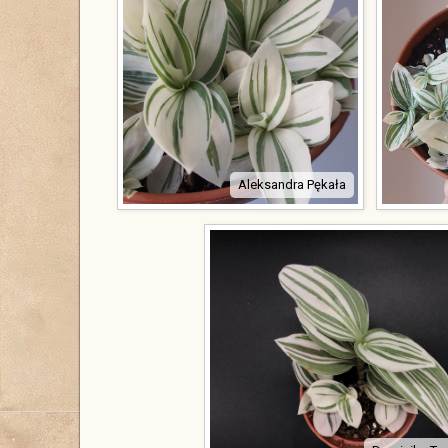
Aleksandra Pękała