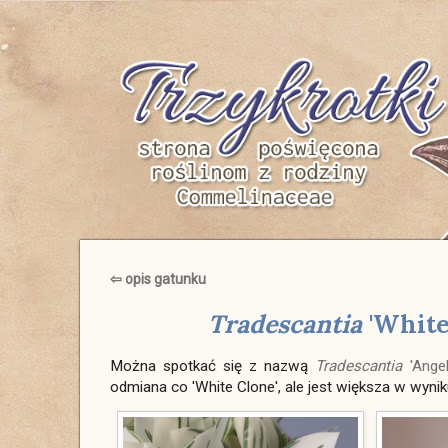
Trzykrotki
⇦ opis gatunku
Tradescantia
'White
Można spotkać się z nazwą
Tradescantia
'Angel
odmiana co 'White Clone', ale jest większa w wyniku