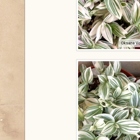
Oksana Vo