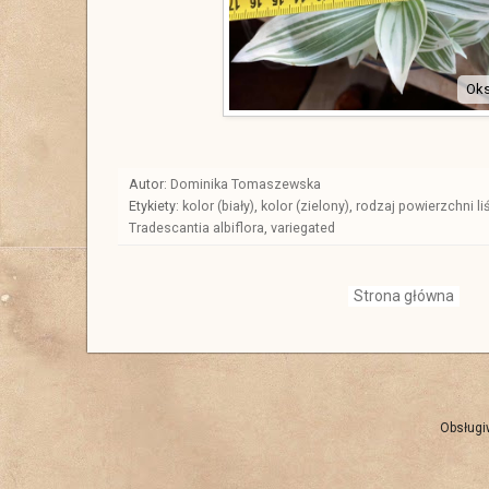
Oks
Autor:
Dominika Tomaszewska
Etykiety:
kolor (biały)
,
kolor (zielony)
,
rodzaj powierzchni liś
Tradescantia albiflora
,
variegated
Strona główna
Obsługi